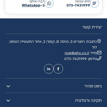
חייגו עכשיו
דברו איתנו
l
073-7421999
ב-
WhatsApp
t
e
r
n
יצירת קשר
a
t
כתובת:
היוצרים 3, כניסה B, קומה 2, אזור התעשייה הצפוני,
i
לוד
v
מייל:
roei@ehs.co.il
e
טלפון:
073-7421999
:
ניווט מהיר
תקינה ורגולציה