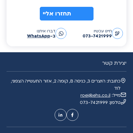
A
חייגו עכשיו
דברו איתנו
l
073-7421999
ב-
WhatsApp
t
e
r
n
יצירת קשר
a
t
כתובת:
היוצרים 3, כניסה B, קומה 2, אזור התעשייה הצפוני,
i
לוד
v
מייל:
roei@ehs.co.il
e
טלפון:
073-7421999
: