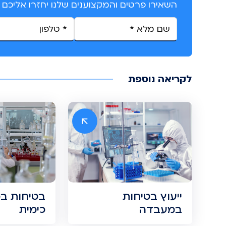
השאירו פרטים והמקצוענים שלנו יחזרו אליכם ע
A
l
t
לקריאה נוספת
e
r
n
a
t
i
v
ייעוץ בטיחות
בטיחות ב
e
במעבדה
כימית
: