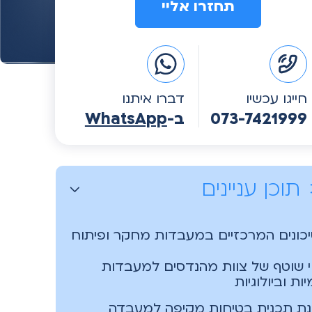
A
l
t
e
חייגו עכשיו
דברו איתנו
r
073-7421999
ב-
WhatsApp
n
a
t
i
תוכן עניינים
v
e
:
כונים המרכזיים במעבדות מחקר ופיתוח
וי שוטף של צוות מהנדסים למעבדות
יות וביולוגיות
ת תכנית בטיחות מקיפה למעבדה