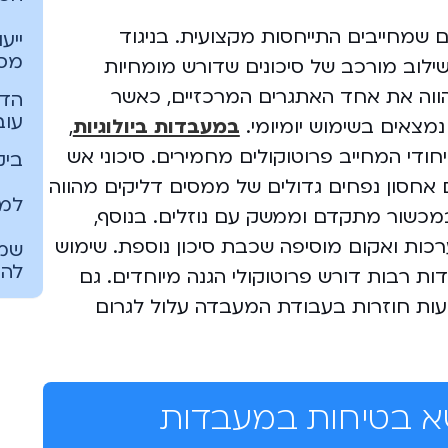
 שמחייבים התייחסות מקצועית. בניגוד
ייע
מסו
שילוב מורכב של סיכונים שדורש מומחיות
הווה את אחד האתגרים המרכזיים, כאשר
הדר
עוב
נמצאים בשימוש יומיומי.
במעבדות ביולוגיות
,
ייחודי המחייב פרוטוקולים מחמירים. סיכוני אש
ביק
אחסון נפחים גדולים של ממסים דליקים מהווה
למה
מכשור מתקדם וממשק עם נוזלים. בנוסף,
ערכות ואקום מוסיפה שכבת סיכון נוספת. שימוש
שמי
להצ
איזוטופים) במעבדות רבות דורש פרוטוקולי הגנה מיוחדים. גם
ועות חוזרות בעבודת המעבדה עלול לגרום
שא בטיחות במעבדות