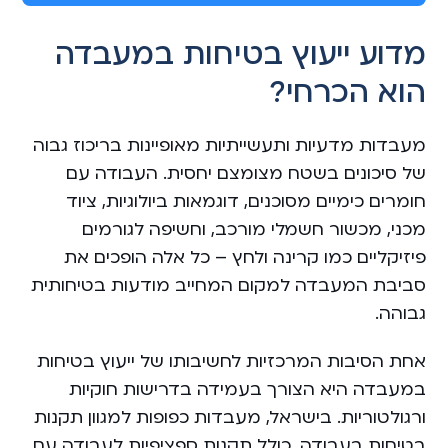
l
t
מדוע ייעוץ בטיחות במעבדה
e
הוא הכרחי?
r
n
a
מעבדות מדעיות ותעשייתיות מאופיינות בריכוז גבוה
t
של סיכונים בשטח מצומצם יחסית. העבודה עם
i
חומרים כימיים מסוכנים, דוגמאות ביולוגיות, ציוד
v
מכני, מכשור חשמלי מורכב, וחשיפה לגורמים
e
פיזיקליים כמו קרינה ולחץ – כל אלה הופכים את
:
סביבת המעבדה למקום המחייב מודעות בטיחותית
גבוהה.
אחת הסיבות המרכזיות לחשיבותו של ייעוץ בטיחות
במעבדה היא הצורך בעמידה בדרישות חוקיות
ורגולטוריות. בישראל, מעבדות כפופות למגוון תקנות
בטיחות בעבודה, כולל תקנות ספציפיות לעבודה עם