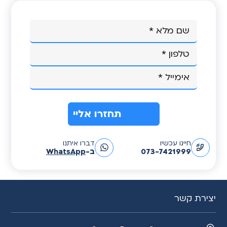
A
חייגו עכשיו
דברו איתנו
l
073-7421999
ב-
WhatsApp
t
e
r
n
יצירת קשר
a
t