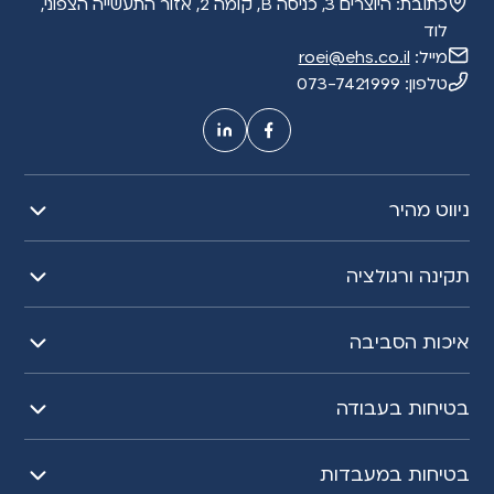
כתובת:
היוצרים 3, כניסה B, קומה 2, אזור התעשייה הצפוני,
i
לוד
v
מייל:
roei@ehs.co.il
e
טלפון:
073-7421999
:
ניווט מהיר
תקינה ורגולציה
איכות הסביבה
בטיחות בעבודה
בטיחות במעבדות