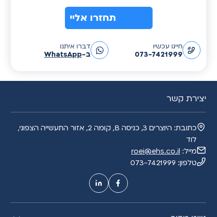
A
חייגו עכשיו
דברו איתנו
l
073-7421999
ב-
WhatsApp
t
e
r
n
יצירת קשר
a
t
כתובת:
היוצרים 3, כניסה B, קומה 2, אזור התעשייה הצפוני,
i
לוד
v
מייל:
roei@ehs.co.il
e
טלפון:
073-7421999
: