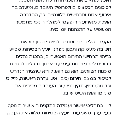
היועץ מתאים את תוכני ההדרכה לאופי העסק,
לסיכונים הספציפיים ולפרופיל העובדים, ומשלב בהן
אירועי אמת ותרחישים רלוונטיים. כך, ההדרכה
הופכת מאירוע חד-פעמי למהלך חינוכי מתמשך
המשפיע על התנהגות יומיומית.
הקמת נהלי חירום ותגובה למצבי סיכון דורשת
חשיבה מעמיקה ותכנון קפדני. יועץ הבטיחות מסייע
בזיהוי תרחישי החירום האפשריים, בהכנת נהלים
ברורים להתמודדות עימם, ובארגון תרגילים לבחינת
מוכנות הצוותים. הוא גם דואג לוודא שהציוד הנדרש
לטיפול במצבי חירום (כיבוי אש, עזרה ראשונה, מילוט
וכדומה) זמין, תקין ונגיש, וכי העובדים מכירים את
מיקומו ואופן השימוש בו.
ליווי בתהליכי אישור ועמידה בתקנים הוא שירות נוסף
בעל ערך משמעותי. יועץ הבטיחות מלווה את העסק