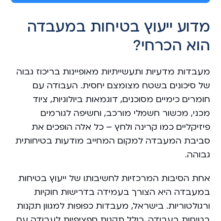
l
t
מדוע ייעוץ בטיחות במעבדה
e
הוא הכרחי?
r
n
a
מעבדות מדעיות ותעשייתיות מאופיינות בריכוז גבוה
t
של סיכונים בשטח מצומצם יחסית. העבודה עם
i
חומרים כימיים מסוכנים, דוגמאות ביולוגיות, ציוד
v
מכני, מכשור חשמלי מורכב, וחשיפה לגורמים
e
פיזיקליים כמו קרינה ולחץ – כל אלה הופכים את
:
סביבת המעבדה למקום המחייב מודעות בטיחותית
גבוהה.
אחת הסיבות המרכזיות לחשיבותו של ייעוץ בטיחות
במעבדה היא הצורך בעמידה בדרישות חוקיות
ורגולטוריות. בישראל, מעבדות כפופות למגוון תקנות
בטיחות בעבודה, כולל תקנות ספציפיות לעבודה עם