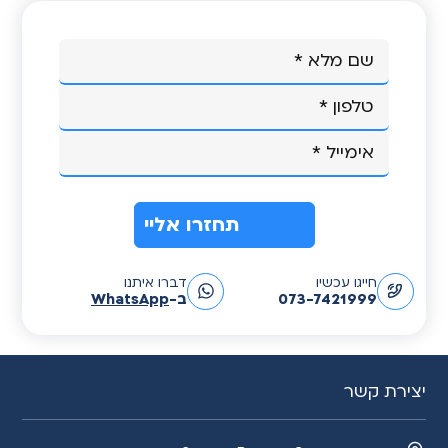
A
חייגו עכשיו
דברו איתנו
l
073-7421999
ב-
WhatsApp
t
e
r
n
יצירת קשר
a
t