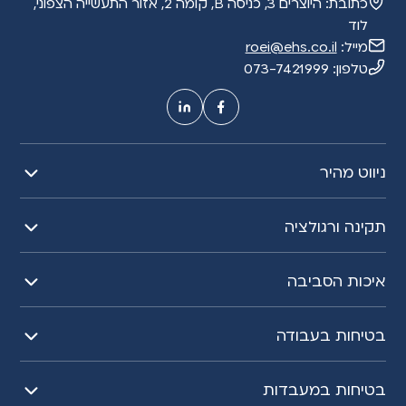
כתובת:
היוצרים 3, כניסה B, קומה 2, אזור התעשייה הצפוני,
i
לוד
v
מייל:
roei@ehs.co.il
e
טלפון:
073-7421999
:
ניווט מהיר
תקינה ורגולציה
איכות הסביבה
בטיחות בעבודה
בטיחות במעבדות