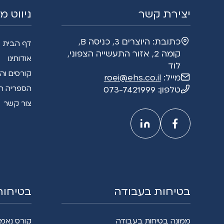
יצירת קשר
ניווט מ
כתובת:
היוצרים 3, כניסה B,
דף הבית
קומה 2, אזור התעשייה הצפוני,
אודותינו
לוד
קורסים וה
מייל:
roei@ehs.co.il
הספריה ה
טלפון:
073-7421999
צור קשר
בטיחות בעבודה
בטיחות
ממונה בטיחות בעבודה
קורס נאמנ